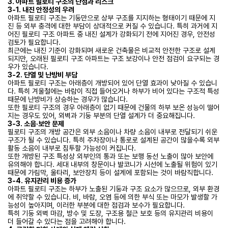
3. 아파트 필로티 구조의 단점과 리스크
3-1. 내진 안정성의 우려
아파트 필로티 구조는 기둥만으로 상부 구조를 지지하는 형태이기 때문에 지
진 등 외부 충격에 대한 부담이 상대적으로 커질 수 있습니다. 특히 과거에 지
어진 필로티 구조 아파트 중 내진 설계가 강화되기 전에 지어진 경우, 안전성
검토가 필요합니다.
최근에는 내진 기준이 강화되며 새로운 건축물은 비교적 안전한 구조로 설계
되지만, 오래된 필로티 구조 아파트는 구조 보강이나 안전 점검이 요구되는 경
우가 있습니다.
3-2. 단열 및 난방비 부담
아파트 필로티 구조는 아래층이 개방되어 있어 단열 효과이 낮아질 수 있습니
다. 특히 겨울철에는 바람이 직접 들어오거나 하부가 비어 있다는 구조적 특성
때문에 난방비가 상승하는 경우가 많습니다.
또한 필로티 구조의 경우 아래층이 없기 때문에 건물의 하부 보온 성능이 떨어
지는 경우도 있어, 외벽과 기둥 부분의 단열 설계가 더 중요해집니다.
3-3. 소음·보안 문제
필로티 구조의 개방 공간은 외부 소음이나 차량 소음이 내부로 전달되기 쉬운
구조가 될 수 있습니다. 특히 주차장이나 통로로 설계된 공간이 많을수록 외부
활동 소음이 내부로 침투할 가능성이 커집니다.
또한 개방된 구조 특성상 외부인의 통과 또는 보행 동선 노출이 많아 보안에
유의해야 합니다. 세대 내부의 창문이나 발코니가 시선에 노출될 위험이 있기
때문에 가림막, 울타리, 보안장치 등이 설계에 포함되는 것이 바람직합니다.
3-4. 유지관리 비용 증가
아파트 필로티 구조는 하부가 노출된 기둥과 구조 요소가 많으므로, 외부 환경
에 취약할 수 있습니다. 비, 바람, 오염 등에 의한 부식 또는 마모가 발생할 가
능성이 높아지며, 이러한 부분에 대한 점검과 보수가 필요합니다.
특히 기둥 외벽 마감, 방수 및 도장, 구조용 철근 보호 등의 유지관리 비용이
더 들어갈 수 있다는 점을 고려해야 합니다.