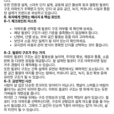
니다.
또한 친환경 설계, 스마트 단지 설계, 공동체 공간 활성화 등과 결합된 필로티
구조 아파트가 주목받고 있어, 단지 내 공유 공간, 녹지, 커뮤니티 시설과 통합
된 설계가 트렌드로 부상하고 있습니다.
6. 독자에게 전하는 메시지 & 핵심 포인트
6-1. 체크포인트 리스트
아파트를 선택할 때 필로티 구조 여부를 꼭 확인해 보세요.
해당 필로티 구조가 내진 기준을 충족했는지 점검해야 합니다.
난방비, 단열 성능, 하부 공간 활용성 등을 미리 고려하세요.
보안과 소음 차단 설계가 잘 되어 있는지 확인하세요.
유지관리 비용과 관리 방식이 명확한 단지를 선택하는 것이 좋습니다.
6-2. 필로티 구조가 주는 가치
아파트 필로티 구조는 공간 활용성을 높이며, 주차장 확보, 채광과 통풍, 소음
완화 등 다양한 장점을 제공합니다. 잘 설계된 필로티 구조 아파트라면 일상
거주 경험이 더 쾌적해질 수 있습니다.
또한 필로티 구조는 건축 설계의 유연성 측면에서도 매력적인 요소입니다. 개
방 공간 활용의 여지를 준다는 점에서, 커뮤니티 공간, 녹지, 동선 확보 등에
유리한 구조가 될 수 있습니다.
6-3. 감성적인 시선
사람이 살 집은 단순한 콘크리트 덩어리가 아닙니다. 햇살이 스며들고 바람이
흘러가는 공간이 되어야 합니다. 아파트 필로티 구조는 땅 위에 떠 있는 듯한
가벼움과 개방감을 줍니다.
하지만 그 가벼움 뒤에는 구조 안정성과 단열, 관리 책임이 숨어 있습니다. 필
로티 구조 아파트를 선택하신다면, 구조의 균형감과 설계 의도를 읽을 줄 아는
눈이 필요합니다. 그래야 그 공간이 단순히 ‘1층이 비어있는 집’이 아니라, 삶
의 터전이 될 수 있습니다.