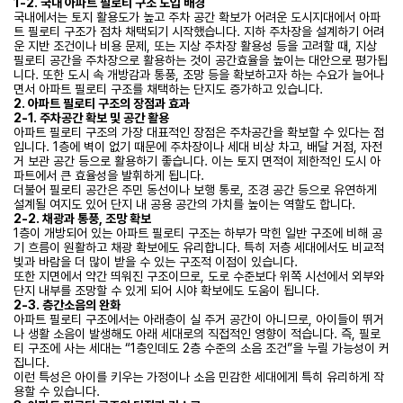
1-2. 국내 아파트 필로티 구조 도입 배경
국내에서는 토지 활용도가 높고 주차 공간 확보가 어려운 도시지대에서 아파
트 필로티 구조가 점차 채택되기 시작했습니다. 지하 주차장을 설계하기 어려
운 지반 조건이나 비용 문제, 또는 지상 주차장 활용성 등을 고려할 때, 지상
필로티 공간을 주차장으로 활용하는 것이 공간효율을 높이는 대안으로 평가됩
니다. 또한 도시 속 개방감과 통풍, 조망 등을 확보하고자 하는 수요가 늘어나
면서 아파트 필로티 구조를 채택하는 단지도 증가하고 있습니다.
2. 아파트 필로티 구조의 장점과 효과
2-1. 주차공간 확보 및 공간 활용
아파트 필로티 구조의 가장 대표적인 장점은 주차공간을 확보할 수 있다는 점
입니다. 1층에 벽이 없기 때문에 주차장이나 세대 비상 차고, 배달 거점, 자전
거 보관 공간 등으로 활용하기 좋습니다. 이는 토지 면적이 제한적인 도시 아
파트에서 큰 효율성을 발휘하게 됩니다.
더불어 필로티 공간은 주민 동선이나 보행 통로, 조경 공간 등으로 유연하게
설계될 여지도 있어 단지 내 공용 공간의 가치를 높이는 역할도 합니다.
2-2. 채광과 통풍, 조망 확보
1층이 개방되어 있는 아파트 필로티 구조는 하부가 막힌 일반 구조에 비해 공
기 흐름이 원활하고 채광 확보에도 유리합니다. 특히 저층 세대에서도 비교적
빛과 바람을 더 많이 받을 수 있는 구조적 이점이 있습니다.
또한 지면에서 약간 띄워진 구조이므로, 도로 수준보다 위쪽 시선에서 외부와
단지 내부를 조망할 수 있게 되어 시야 확보에도 도움이 됩니다.
2-3. 층간소음의 완화
아파트 필로티 구조에서는 아래층이 실 주거 공간이 아니므로, 아이들이 뛰거
나 생활 소음이 발생해도 아래 세대로의 직접적인 영향이 적습니다. 즉, 필로
티 구조에 사는 세대는 “1층인데도 2층 수준의 소음 조건”을 누릴 가능성이 커
집니다.
이런 특성은 아이를 키우는 가정이나 소음 민감한 세대에게 특히 유리하게 작
용할 수 있습니다.