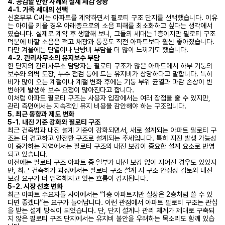
4. 공감할 만한 사례와 실제 체감 상황
4-1. 가족 세대의 선택
신혼부부 C씨는 아파트를 계약하면서 필로티 구조 단지를 선택했습니다. 이유
는 아이를 키울 경우 아래층으로의 소음 피해를 최소화하고 싶다는 생각에서
였습니다. 실제로 계약 후 생활해 보니, 그들의 세대는 1층이지만 필로티 구조
덕분에 바깥 소음은 적고 채광과 통풍도 직전 아파트보다 훨씬 좋아졌습니다.
다만 겨울에는 단열이나 난방비 부담을 더 많이 느끼기도 했습니다.
4-2. 관리사무소의 유지보수 부담
한 단지의 관리사무소 담당자는 필로티 구조가 많은 아파트에서 하부 기둥의
보수와 외벽 도장, 누수 점검 등에 드는 유지비가 상당하다고 말합니다. 특히
비가 많이 오는 계절이나 계절 변화 후에는 기둥 부위 균열과 마감 손상이 빈
번하게 발생해 보수 요청이 많아진다고 합니다.
이처럼 아파트 필로티 구조는 사용자 입장에서는 여러 장점을 줄 수 있지만,
관리 측면에서는 지속적인 유지 비용을 감안해야 하는 구조입니다.
5. 최근 동향과 제도 변화
5-1. 내진 기준 강화와 필로티 구조
최근 건축법과 내진 설계 기준이 강화되면서, 새로 설계되는 아파트 필로티 구
조는 더 견고하고 안전한 구조로 설계되는 추세입니다. 특히 지진 발생 가능성
이 증가하는 지역에서는 필로티 구조의 내진 보강이 중요한 설계 요소로 반영
되고 있습니다.
이전에는 필로티 구조 아파트 중 일부가 내진 보강 없이 지어진 경우도 있었지
만, 최근 건축허가 과정에서는 필로티 구조 설계 시 구조 안정성 검토와 내진
보강 요구가 더 엄격해지고 있는 흐름이 감지됩니다.
5-2. 시장 선호 변화
최근 아파트 수요자들 사이에서는 “1층 아파트지만 실상은 2층처럼 쓸 수 있
다면 좋겠다”는 요구가 늘어납니다. 이런 관점에서 아파트 필로티 구조는 관심
을 받는 설계 방식이 되었습니다. 단, 단지 설계나 관리 체계가 제대로 구축되
지 않은 필로티 구조 단지에서는 유지비 불안을 우려하는 목소리도 함께 있습